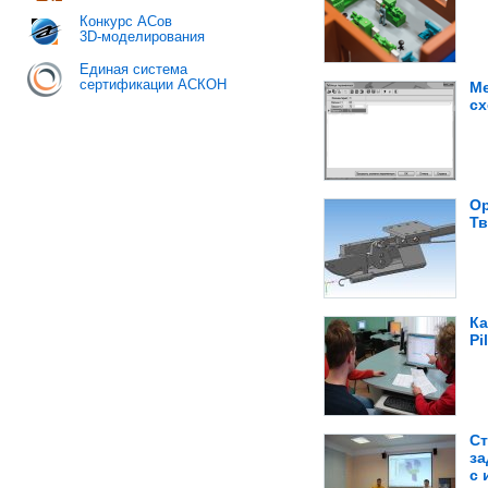
Конкурс АСов
3D-моделирования
Единая система
сертификации АСКОН
Ме
с
Ор
Тв
Ка
Pi
Ст
за
с