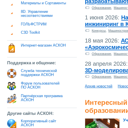
разрабатываю
Материалы и Сортаменты
Образование
,
Машинос
8D. Управление
несоответствиями
1 июня 2026:
На
инжиниринг в
ГОЛЬФСТРИМ
Конкурсы
,
Машиностро
C3D Toolkit
18 мая 2026:
АС
Интернет-магазин АСКОН
«Аэрокосмичес
Образование
,
Машинос
Поддержка и общение:
28 апреля 2026:
3D-моделиров
Служба технической
поддержки АСКОН
Образование
,
Машинос
Форум пользователей
Архив новостей
Новос
ПО АСКОН
Партнёрская программа
АСКОН
Интересный
образовани
Другие сайты АСКОН:
Уч
Корпоративный сайт
АСКОН