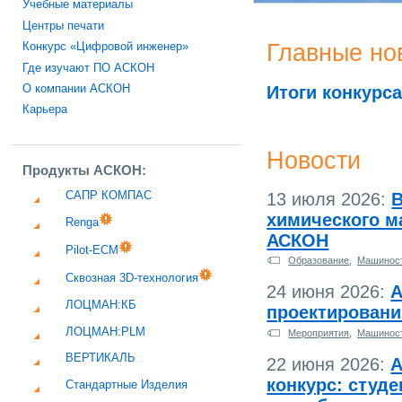
Учебные материалы
Центры печати
Главные но
Конкурс «Цифровой инженер»
Где изучают ПО АСКОН
Итоги конкурс
О компании АСКОН
Карьера
Новости
Продукты АСКОН:
САПР КОМПАС
13 июля 2026:
В
химического м
Renga
АСКОН
Pilot-ECM
Образование
,
Машинос
Сквозная 3D-технология
24 июня 2026:
А
ЛОЦМАН:КБ
проектирован
ЛОЦМАН:PLM
Мероприятия
,
Машинос
ВЕРТИКАЛЬ
22 июня 2026:
А
конкурс: студ
Стандартные Изделия