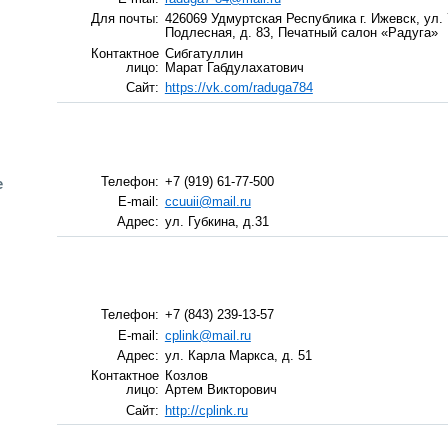
Для почты:
426069 Удмуртская Республика г. Ижевск, ул. 
Подлесная, д. 83, Печатный салон «Радуга»
Контактное
Сибгатуллин
лицо:
Марат Габдулахатович
Сайт:
https://vk.com/raduga784
е
Телефон:
+7 (919) 61-77-500
E-mail:
ccuuii@mail.ru
Адрес:
ул. Губкина, д.31
Телефон:
+7 (843) 239-13-57
E-mail:
cplink@mail.ru
Адрес:
ул. Карла Маркса, д. 51
Контактное
Козлов
лицо:
Артем Викторович
Сайт:
http://cplink.ru