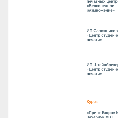
печатных центр
«Бесконечное
размножение»
ИП Сапожников 
«Центр студенч
печати»
ИП Штейнбрехер
«Центр студенч
печати»
Курск
«Принт-Бюро» 
Захарчук М.Л.