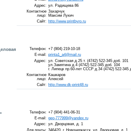
Адрес:
ул. Радищева 86
Контактное
Захарчук
лицо:
Максим Лукич
Сайт:
http://www.printbyro.ru
Деловая
Телефон:
+7 (904) 219-10-18
E-mail:
printa1_a4@mail.ru
Адрес:
ул. Советская д.25 т. (4742) 522-345 доб. 101
ул.Замятина д.4 (4742) 522-345 доб. 104
г. Липецк пр.60-лет СССР д.34 (4742) 522-345 
Контактное
Кашкаров
лицо:
Алексей
Сайт:
http://www.dk-print48.ru
»
Телефон:
+7 (904) 441-06-31
E-mail:
geo-777999@yandex.ru
Адрес:
ул. Дворцовая, д. 1
Для почты:
346420, г. Новочеркасск, ул. Дворцовая, д. 1