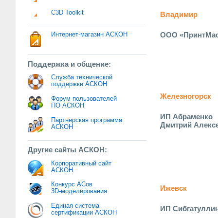
C3D Toolkit
Владимир
ООО «ПринтМас
Интернет-магазин АСКОН
Поддержка и общение:
Служба технической
поддержки АСКОН
Железногорск
Форум пользователей
ПО АСКОН
ИП Абраменко
Партнёрская программа
Дмитрий Алекс
АСКОН
Другие сайты АСКОН:
Корпоративный сайт
АСКОН
Конкурс АСов
Ижевск
3D-моделирования
Единая система
ИП Сибгатуллин
сертификации АСКОН