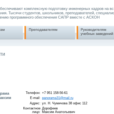
еспечивают комплексную подготовку инженерных кадров на вс
ния. Тысячи студентов, школьников, преподавателей, специали
ению программного обеспечения САПР вместе с АСКОН
там
Преподавателям
Руководителям
учебных заведений
ти
орама
Телефон:
+7 951 158-56-61
аксим
E-mail:
panorama31@mail.ru
Адрес:
ул. Н. Чумичова 38 офис 112
Контактное
Дорофеев
лицо:
Максим Анатольевич