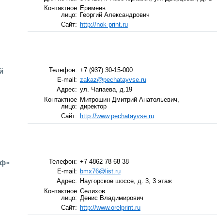
Контактное
Еримеев
лицо:
Георгий Александрович
Сайт:
http://nok-print.ru
й
Телефон:
+7 (937) 30-15-000
E-mail:
zakaz@pechatayvse.ru
Адрес:
ул. Чапаева, д.19
Контактное
Митрошин Дмитрий Анатольевич,
лицо:
директор
Сайт:
http://www.pechatayvse.ru
аф»
Телефон:
+7 4862 78 68 38
E-mail:
bmx76@list.ru
Адрес:
Наугорское шоссе, д. 3, 3 этаж
Контактное
Селихов
лицо:
Денис Владимирович
Сайт:
http://www.orelprint.ru