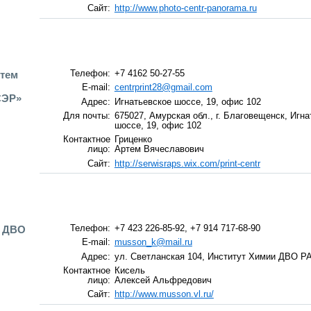
Сайт:
http://www.photo-centr-panorama.ru
ртем
Телефон:
+7 4162 50-27-55
E-mail:
centrprint28@gmail.com
СЭР»
Адрес:
Игнатьевское шоссе, 19, офис 102
Для почты:
675027, Амурская обл., г. Благовещенск, Игн
шоссе, 19, офис 102
Контактное
Гриценко
лицо:
Артем Вячеславович
Сайт:
http://serwisraps.wix.com/print-centr
и ДВО
Телефон:
+7 423 226-85-92, +7 914 717-68-90
E-mail:
musson_k@mail.ru
Адрес:
ул. Светланская 104, Институт Химии ДВО Р
Контактное
Кисель
лицо:
Алексей Альфредович
Сайт:
http://www.musson.vl.ru/