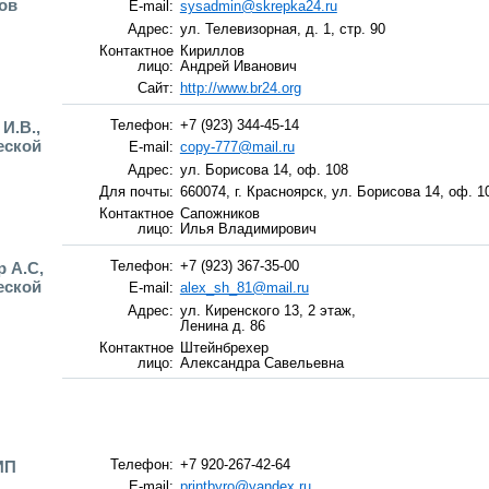
ов
E-mail:
sysadmin@skrepka24.ru
Адрес:
ул. Телевизорная, д. 1, стр. 90
Контактное
Кириллов
лицо:
Андрей Иванович
Сайт:
http://www.br24.org
И.В.,
Телефон:
+7 (923) 344-45-14
еской
E-mail:
copy-777@mail.ru
Адрес:
ул. Борисова 14, оф. 108
Для почты:
660074, г. Красноярск, ул. Борисова 14, оф. 1
Контактное
Сапожников
лицо:
Илья Владимирович
 А.С,
Телефон:
+7 (923) 367-35-00
еской
E-mail:
alex_sh_81@mail.ru
Адрес:
ул. Киренского 13, 2 этаж,
Ленина д. 86
Контактное
Штейнбрехер
лицо:
Александра Савельевна
ИП
Телефон:
+7 920-267-42-64
E-mail:
printbyro@yandex.ru