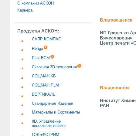
О компании АСКОН
Карьера
Благовещенск
Продукты АСКОН:
ИП Гриценко А
Вячеславович
САПР КОМПАС
Центр печати «
Renga
Pilot-ECM
Сквозная 3D-технология
ЛОЦМАН:КБ
ЛОЦМАН:PLM
Владивосток
ВЕРТИКАЛЬ
Институт Хими
Стандартные Изделия
РАН
Материалы и Сортаменты
8D. Управление
несоответствиями
ГОЛЬФСТРИМ