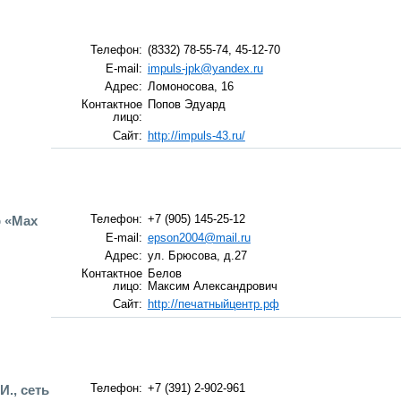
Телефон:
(8332) 78-55-74, 45-12-70
E-mail:
impuls-jpk@yandex.ru
Адрес:
Ломоносова, 16
Контактное
Попов Эдуард
лицо:
Сайт:
http://impuls-43.ru/
р «Max
Телефон:
+7 (905) 145-25-12
E-mail:
epson2004@mail.ru
Адрес:
ул. Брюсова, д.27
Контактное
Белов
лицо:
Максим Александрович
Сайт:
http://печатныйцентр.рф
И., сеть
Телефон:
+7 (391) 2-902-961