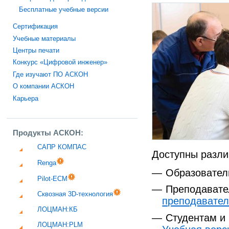
Бесплатные учебные версии
Сертификация
Учебные материалы
Центры печати
Конкурс «Цифровой инженер»
Где изучают ПО АСКОН
О компании АСКОН
Карьера
Продукты АСКОН:
САПР КОМПАС
Доступны разли
Renga
Образовате
Pilot-ECM
Преподават
Сквозная 3D-технология
преподавате
ЛОЦМАН:КБ
Студентам и
ЛОЦМАН:PLM