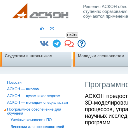
Решения АСКОН обесп
ступенях образования
обучаются применени
Студентам и школьникам
Молодым специалистам
Программно
Новости
АСКОН — школам
АСКОН предост
АСКОН — вузам и колледжам
3D-моделирован
АСКОН — молодым специалистам
процессов, уп
Программное обеспечение для
обучения
научных исслед
Учебные комплекты ПО
программ.
Лицензии для преподавателей