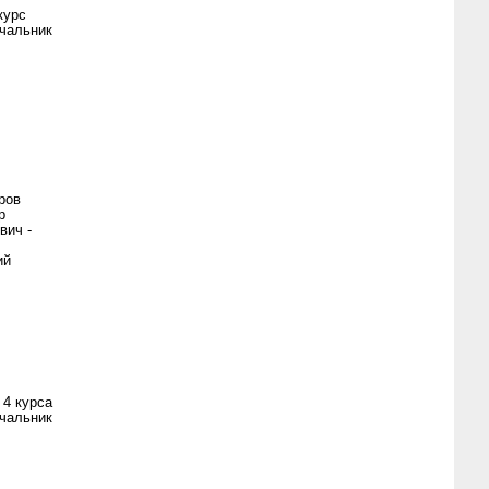
курс
чальник
ров
р
вич -
ий
 4 курса
чальник