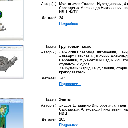
Автор(ы):
Мустакимов Салават Нуретдинович, 4 
Сарсадских Александр Николаевич, на
ИВЦ НХТИ
Деталей:
34
Подробнее...
Проект:
Грунтовый насос
Автор(ы):
Лабыскин Всеволод Николаевич, Шаки
Альберт Равилевич, Шохнин Александ
Сергеевич, Мухаметшин Радик Илшато
студенты 2 курса
Хайруллин Фарид Габдуллович, старш
преподаватель
Деталей:
243
Подробнее...
Проект:
Элитон
Автор(ы):
Знудов Владимир Викторович, студент
Сарсадских Александр Николаевич, на
ИВЦ
Деталей:
163
Подробнее...