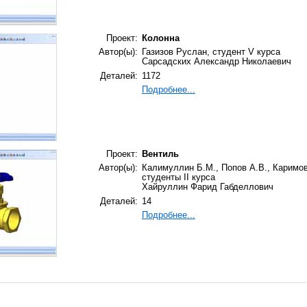
Проект:
Колонна
Автор(ы):
Газизов Руслан, студент V курса
Сарсадских Александр Николаевич
Деталей:
1172
Подробнее...
Проект:
Вентиль
Автор(ы):
Калимуллин Б.М., Попов А.В., Каримов
студенты II курса
Хайруллин Фарид Габделлович
Деталей:
14
Подробнее...