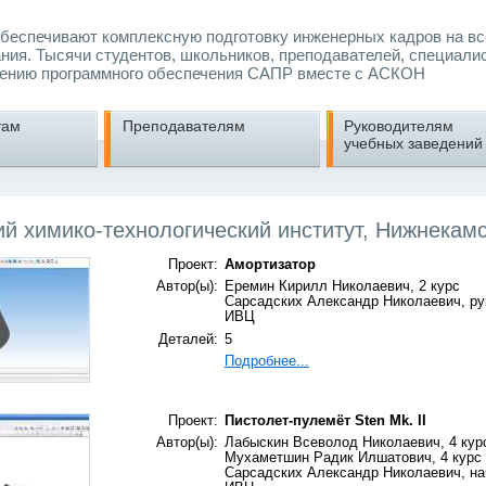
еспечивают комплексную подготовку инженерных кадров на вс
ния. Тысячи студентов, школьников, преподавателей, специали
ению программного обеспечения САПР вместе с АСКОН
там
Преподавателям
Руководителям
учебных заведений
й химико-технологический институт, Нижнекам
Проект:
Амортизатор
Автор(ы):
Еремин Кирилл Николаевич, 2 курс
Сарсадских Александр Николаевич, ру
ИВЦ
Деталей:
5
Подробнее...
Проект:
Пистолет-пулемёт Sten Mk. II
Автор(ы):
Лабыскин Всеволод Николаевич, 4 кур
Мухаметшин Радик Илшатович, 4 курс
Сарсадских Александр Николаевич, на