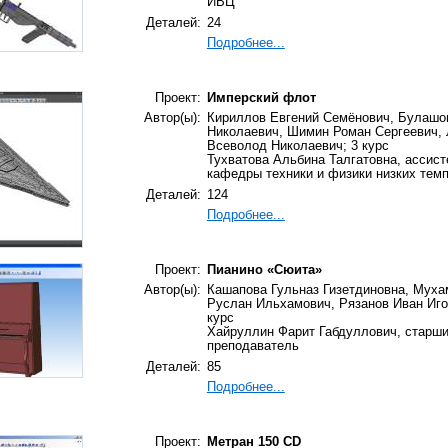
ИВЦ
Деталей:
24
Подробнее...
Проект:
Имперский флот
Автор(ы):
Кириллов Евгений Семёнович, Булашо
Николаевич, Шимин Роман Сергеевич,
Всеволод Николаевич; 3 курс
Тухватова Альбина Талгатовна, ассист
кафедры техники и физики низких тем
Деталей:
124
Подробнее...
Проект:
Пианино «Сюита»
Автор(ы):
Кашапова Гульназ Гизетдиновна, Муха
Руслан Ильхамович, Рязанов Иван Иго
курс
Хайруллин Фарит Габдуллович, старш
преподаватель
Деталей:
85
Подробнее...
Проект:
Метран 150 CD