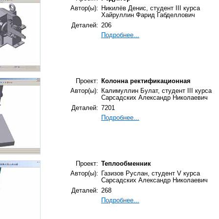
Автор(ы):
Никилёв Денис, студент III курса
Хайруллин Фарид Габделлович
Деталей:
206
Подробнее...
Проект:
Колонна ректификационная
Автор(ы):
Калимуллин Булат, студент III курса
Сарсадских Александр Николаевич
Деталей:
7201
Подробнее...
Проект:
Теплообменник
Автор(ы):
Газизов Руслан, студент V курса
Сарсадских Александр Николаевич
Деталей:
268
Подробнее...