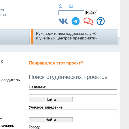
ех
стов
Руководителям кадровых служб
и учебных центров предприятий
ск
Понравился этот проект?
Поиск студенческих проектов
ководитель
Название:
Учебное заведение:
с,
чальник
Город: