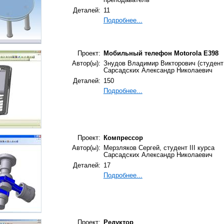
преподаватель
Деталей:
11
Подробнее...
Проект:
Мобильный телефон Motorola E398
Автор(ы):
Знудов Владимир Викторович (студент 
Сарсадских Александр Николаевич
Деталей:
150
Подробнее...
Проект:
Компрессор
Автор(ы):
Мерзляков Сергей, студент III курса
Сарсадских Александр Николаевич
Деталей:
17
Подробнее...
Проект:
Редуктор