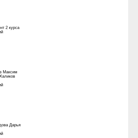
нт 2 курса
ий
в Максим
 Халиков
ий
дова Дарья
ий