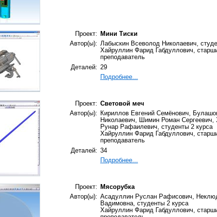
Проект:
Мини Тиски
Автор(ы):
Лабыскин Всеволод Николаевич, студе
Хайруллин Фарид Габдуллович, старш
преподаватель
Деталей:
29
Подробнее...
Проект:
Световой меч
Автор(ы):
Кириллов Евгений Семёнович, Булашо
Николаевич, Шимин Роман Сергеевич,
Рунар Рафаилевич, студенты 2 курса
Хайруллин Фарид Габдуллович, старш
преподаватель
Деталей:
34
Подробнее...
Проект:
Мясорубка
Автор(ы):
Асадуллин Руслан Рафисович, Неклю
Вадимовна, студенты 2 курса
Хайруллин Фарид Габдуллович, старш