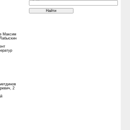
в Максим
 Лабыскин
ент
ператур
метдинов
ревич, 2
ий