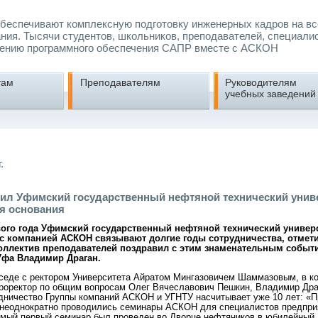
еспечивают комплексную подготовку инженерных кадров на вс
ния. Тысячи студентов, школьников, преподавателей, специали
ению программного обеспечения САПР вместе с АСКОН
там
Преподавателям
Руководителям
учебных заведений
.
л Уфимский государственный нефтяной технический униве
ня основания
ого года Уфимский государственный нефтяной технический универ
о с компанией АСКОН связывают долгие годы сотрудничества, отмети
оллектив преподавателей поздравил с этим знаменательным событ
Уфа Владимир Драган.
седе с ректором Университета Айратом Мингазовичем Шаммазовым, в к
проректор по общим вопросам Олег Вячеславович Пешкин, Владимир Дра
удничество Группы компаний АСКОН и УГНТУ насчитывает уже 10 лет: «П
неоднократно проводились семинары АСКОН для специалистов предпри
амый первый семинар был проведен во Дворце нефтяников в юбилейный