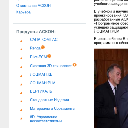
учебного заведения
О компании АСКОН
В учебной и научн
Карьера
проектирования К
разработанные АСК
«Программное обес
успешно защищают
Продукты АСКОН:
ЛОЦМАН:PLM.
В честь юбилея Вл
САПР КОМПАС
программного обес
Renga
Pilot-ECM
Сквозная 3D-технология
ЛОЦМАН:КБ
ЛОЦМАН:PLM
ВЕРТИКАЛЬ
Стандартные Изделия
Материалы и Сортаменты
8D. Управление
несоответствиями