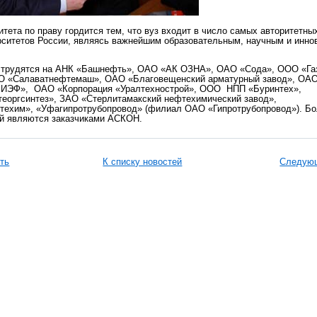
тета по праву гордится тем, что вуз входит в число самых авторитетны
рситетов России, являясь важнейшим образовательным, научным и инн
 трудятся на АНК «Башнефть», ОАО «АК ОЗНА», ОАО «Сода», ООО «Га
АО «Салаватнефтемаш», ОАО «Благовещенский арматурный завод», ОА
ЭФ», ОАО «Корпорация «Уралтехнострой», ООО НПП «Буринтех»,
еоргсинтез», ЗАО «Стерлитамакский нефтехимический завод»,
техим», «Уфагипротрубопровод» (филиал ОАО «Гипротрубопровод»). Б
ий являются заказчиками АСКОН.
ть
К списку новостей
Следующ