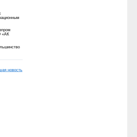
х
овационным
зпром
О «АК
ольшинство
ая новость