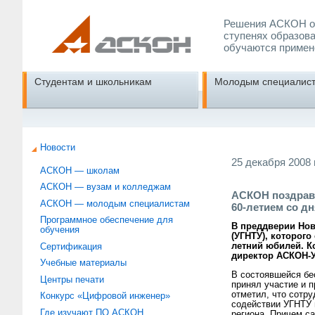
Решения АСКОН об
ступенях образова
обучаются примен
Студентам и школьникам
Молодым специалис
Новости
25 декабря 2008 г
АСКОН — школам
АСКОН — вузам и колледжам
АСКОН поздрави
АСКОН — молодым специалистам
60-летием со д
Программное обеспечение для
В преддверии Нов
обучения
(УГНТУ), которог
летний юбилей. К
Сертификация
директор АСКОН-
Учебные материалы
В состоявшейся бе
Центры печати
принял участие и 
отметил, что сотр
Конкурс «Цифровой инженер»
содействии УГНТУ 
Где изучают ПО АСКОН
региона. Причем с