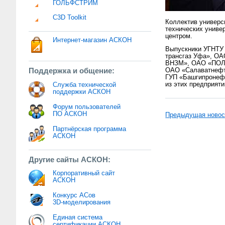
ГОЛЬФСТРИМ
C3D Toolkit
Коллектив универси
технических униве
центром.
Интернет-магазин АСКОН
Выпускники УГНТУ
трансгаз Уфа», О
ВНЗМ», ОАО «ПОЛИ
Поддержка и общение:
ОАО «Салаватнефт
ГУП «Башгипронеф
из этих предприят
Служба технической
поддержки АСКОН
Форум пользователей
ПО АСКОН
Предыдущая новос
Партнёрская программа
АСКОН
Другие сайты АСКОН:
Корпоративный сайт
АСКОН
Конкурс АСов
3D-моделирования
Единая система
сертификации АСКОН