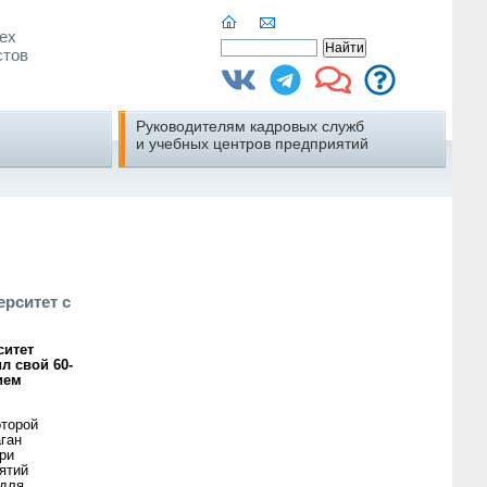
ех
стов
Руководителям кадровых служб
и учебных центров предприятий
рситет с
ситет
л свой 60-
ием
оторой
ган
ри
ятий
 для