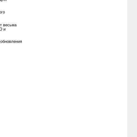
ого
т весьма
D и
 обновления