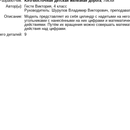
Разработчик:
Юго-Восточная детская железная дорога
, Лиски
Автор(ы):
Гесте Виктория, 4 класс
Руководитель: Шурупов Владимир Викторович, преподава
Описание:
Модель представляет из себя цилиндр с надетыми на него
угольниками с нанесёнными на них цифрами и математиче
действиями. Путём их вращения можно совершать матема
действия над цифрами.
его деталей:
9