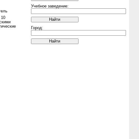
Учебное заведение:
тель
 10
скими
тические
Город: