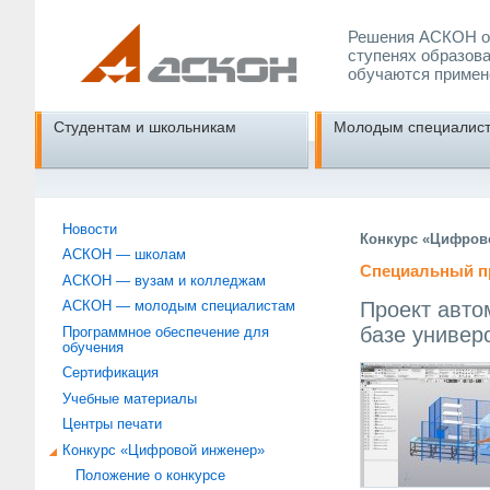
Решения АСКОН об
ступенях образова
обучаются примен
Студентам и школьникам
Молодым специалис
Новости
Конкурс «Цифрово
АСКОН — школам
Специальный пр
АСКОН — вузам и колледжам
Проект авто
АСКОН — молодым специалистам
базе универ
Программное обеспечение для
обучения
Сертификация
Учебные материалы
Центры печати
Конкурс «Цифровой инженер»
Положение о конкурсе