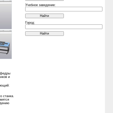
Учебное заведение:
Город:
кафедры
нков и
ающий:
о станка.
емятся
едению