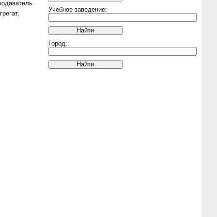
подаватель
Учебное заведение:
регат,
Город: