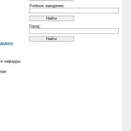
Учебное заведение:
Город:
адского
ент кафедры
 при