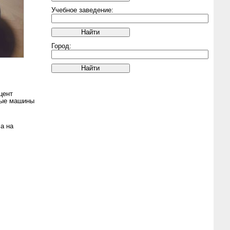
Учебное заведение:
Город:
цент
ные машины
а на