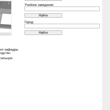
Учебное заведение:
Город:
ент кафедры
водств»
есильную