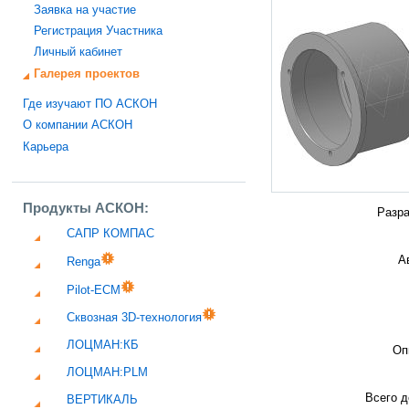
Заявка на участие
Регистрация Участника
Личный кабинет
Галерея проектов
Где изучают ПО АСКОН
О компании АСКОН
Карьера
Продукты АСКОН:
Разра
САПР КОМПАС
А
Renga
Pilot-ECM
Сквозная 3D-технология
ЛОЦМАН:КБ
Оп
ЛОЦМАН:PLM
Всего д
ВЕРТИКАЛЬ