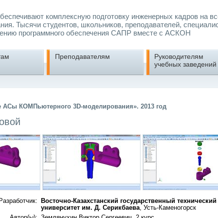
еспечивают комплексную подготовку инженерных кадров на вс
ния. Тысячи студентов, школьников, преподавателей, специали
ению программного обеспечения САПР вместе с АСКОН
там
Преподавателям
Руководителям
учебных заведений
е АСы КОМПьютерного 3D-моделирования». 2013 год
овой
Разработчик:
Восточно-Казахстанский государственный технический
университет им. Д. Серикбаева
, Усть-Каменогорск
Автор(ы):
Землянухин Виктор Сергеевич, 2 курс