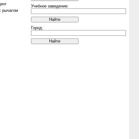
ент
Учебное заведение:
с рычагом
Город: