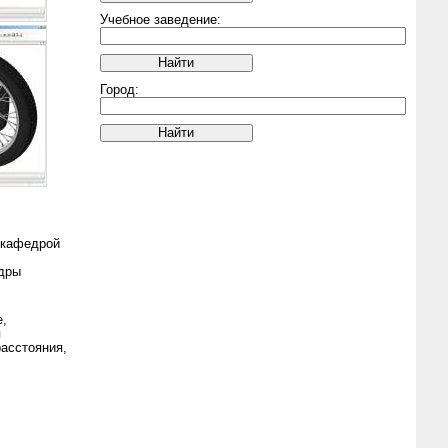
Учебное заведение:
Город:
 кафедрой
дры
е,
я
асстояния,