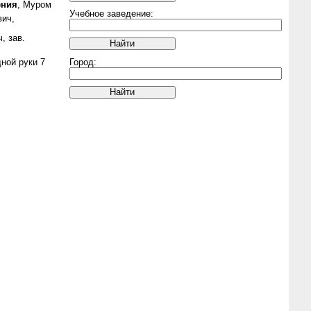
ения
, Муром
Учебное заведение:
ич,
, зав.
Город:
ной руки 7