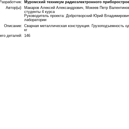
Разработчик:
Муромский техникум радиоэлектронного приборостро
Автор(ы):
Макаров Алексей Александрович, Мокеев Петр Валентинов
студенты 4 курса
Руководитель проекта: Добротворский Юрий Владимирович
лаборатории
Описание:
Сварная металлическая конструкция. Грузоподъемность од
кг
его деталей:
146