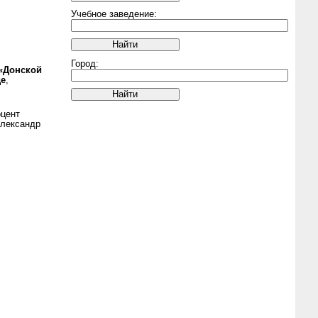
Учебное заведение:
Город:
«Донской
де
,
оцент
Александр