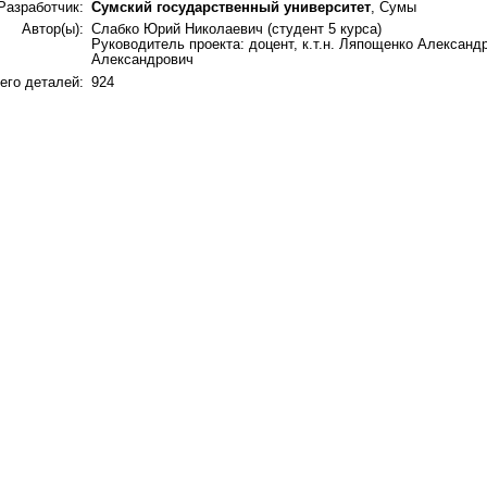
Разработчик:
Сумский государственный университет
, Сумы
Автор(ы):
Слабко Юрий Николаевич (студент 5 курса)
Руководитель проекта: доцент, к.т.н. Ляпощенко Александ
Александрович
его деталей:
924