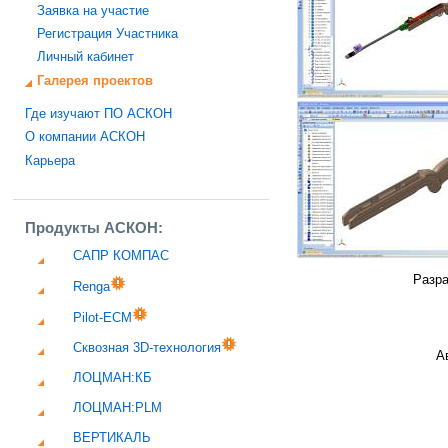
Заявка на участие
Регистрация Участника
Личный кабинет
Галерея проектов
Где изучают ПО АСКОН
О компании АСКОН
Карьера
Продукты АСКОН:
САПР КОМПАС
Разра
Renga
Pilot-ECM
Сквозная 3D-технология
А
ЛОЦМАН:КБ
ЛОЦМАН:PLM
ВЕРТИКАЛЬ