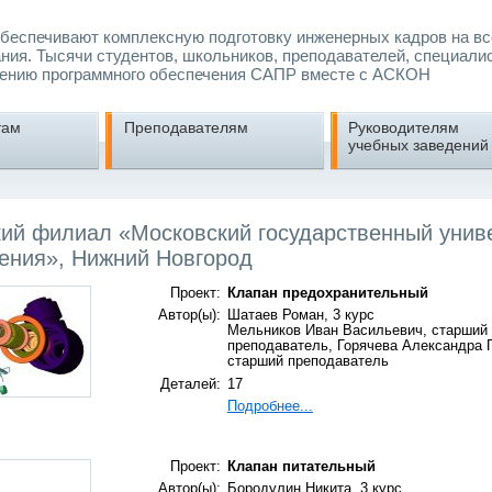
еспечивают комплексную подготовку инженерных кадров на вс
ния. Тысячи студентов, школьников, преподавателей, специали
ению программного обеспечения САПР вместе с АСКОН
там
Преподавателям
Руководителям
учебных заведений
ий филиал «Московский государственный унив
ения», Нижний Новгород
Проект:
Клапан предохранительный
Автор(ы):
Шатаев Роман, 3 курс
Мельников Иван Васильевич, старший
преподаватель, Горячева Александра 
старший преподаватель
Деталей:
17
Подробнее...
Проект:
Клапан питательный
Автор(ы):
Бородулин Никита, 3 курс