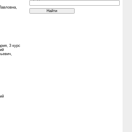
Павловна,
рия, 3 курс
ий
ьевич,
ий