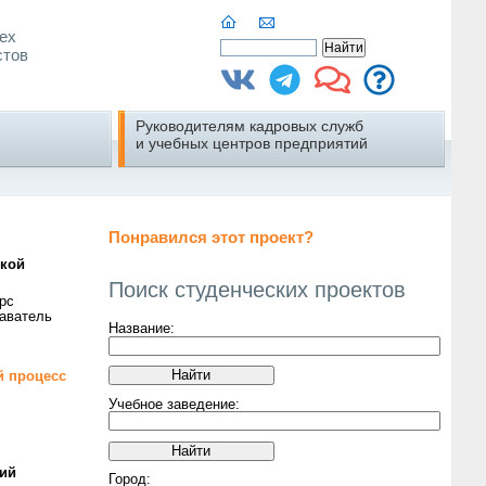
ех
стов
Руководителям кадровых служб
и учебных центров предприятий
Понравился этот проект?
ской
Поиск студенческих проектов
рс
аватель
Название:
й процесс
Учебное заведение:
ий
Город: