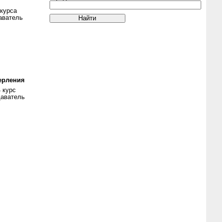
 курса
аватель
ерления
 курс
даватель