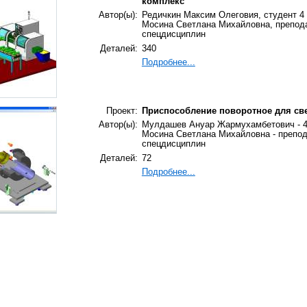
комплекс
Автор(ы):
Редичкин Максим Олеговия, студент 4
Мосина Светлана Михайловна, препод
спецдисциплин
Деталей:
340
Подробнее...
Проект:
Приспособление поворотное для св
Автор(ы):
Мулдашев Ануар Жармухамбетович - 4
Мосина Светлана Михайловна - препо
спецдисциплин
Деталей:
72
Подробнее...