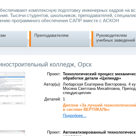
еспечивают комплексную подготовку инженерных кадров на вс
ния. Тысячи студентов, школьников, преподавателей, специали
ению программного обеспечения САПР вместе с АСКОН
там
Преподавателям
Руководителям
учебных заведений
иностроительный колледж, Орск
Проект:
Технологический процесс механиче
обработки детали «Цилиндр»
Автор(ы):
Любарская Екатерина Викторовна, 4 ку
Мосина Светлана Михайловна, Препод
спецдисциплин
Деталей:
1
Диплом «
За лучший технологически
в системе ВЕРТИКАЛЬ
»
Подробнее...
Проект:
Автоматизированный технологическ