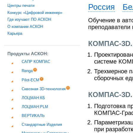
Россия
Бе
Центры печати
Конкурс «Цифровой инженер»
Обучение в авт
Где изучают ПО АСКОН
преподаватели 
О компании АСКОН
Карьера
КОМПАС-3D.
Продукты АСКОН:
Проектирован
системе КОМ
САПР КОМПАС
Трехмерное п
Renga
сборочных ед
Pilot-ECM
Сквозная 3D-технология
КОМПАС-3D.
ЛОЦМАН:КБ
Подготовка п
ЛОЦМАН:PLM
КОМПАС-Граф
ВЕРТИКАЛЬ
Параметриза
Стандартные Изделия
при разработ