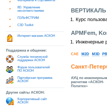
Материалы и Сортаменты
8D. Управление
ВЕРТИКАЛЬ
несоответствиями
ГОЛЬФСТРИМ
Курс пользов
C3D Toolkit
APMFem, Ko
Интернет-магазин АСКОН
Инженерные р
Поддержка и общение:
CAE
M2D
M3D
PB
Служба технической
поддержки АСКОН
Санкт-Петер
Форум пользователей
ПО АСКОН
АУЦ по инженерны
Партнёрская программа
АСКОН
расчетам «АСКОН-
Политех»
Другие сайты АСКОН:
Корпоративный сайт
АСКОН