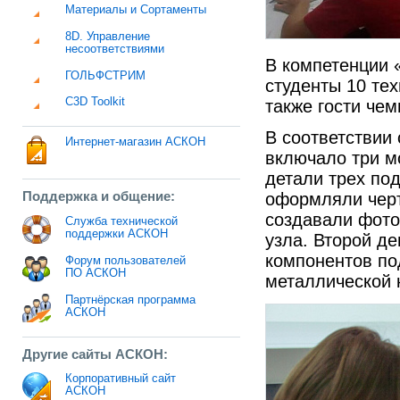
Материалы и Сортаменты
8D. Управление
несоответствиями
В компетенции 
ГОЛЬФСТРИМ
студенты 10 те
C3D Toolkit
также гости чем
В соответствии 
Интернет-магазин АСКОН
включало три м
детали трех по
Поддержка и общение:
оформляли черт
создавали фото
Служба технической
поддержки АСКОН
узла. Второй д
компонентов по
Форум пользователей
ПО АСКОН
металлической 
Партнёрская программа
АСКОН
Другие сайты АСКОН:
Корпоративный сайт
АСКОН