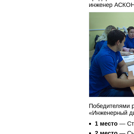
инженер АСКОН
Победителями р
«Инженерный ди
1 место
— Сту
2 место
— Сыс