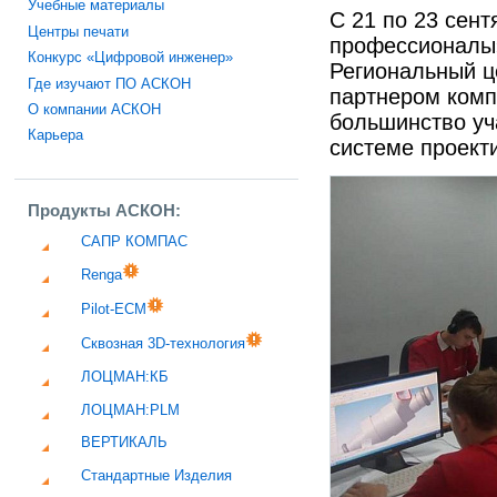
Учебные материалы
С 21 по 23 сен
Центры печати
профессионалы» 
Конкурс «Цифровой инженер»
Региональный 
Где изучают ПО АСКОН
партнером комп
О компании АСКОН
большинство уч
Карьера
системе проек
Продукты АСКОН:
САПР КОМПАС
Renga
Pilot-ECM
Сквозная 3D-технология
ЛОЦМАН:КБ
ЛОЦМАН:PLM
ВЕРТИКАЛЬ
Стандартные Изделия