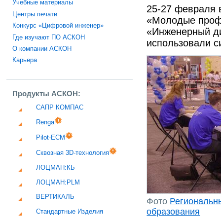
Учебные материалы
25-27 февраля 
Центры печати
«Молодые профе
Конкурс «Цифровой инженер»
«Инженерный ди
Где изучают ПО АСКОН
использовали с
О компании АСКОН
Карьера
Продукты АСКОН:
САПР КОМПАС
Renga
Pilot-ECM
Сквозная 3D-технология
ЛОЦМАН:КБ
ЛОЦМАН:PLM
ВЕРТИКАЛЬ
Фото
Региональн
образования
Стандартные Изделия