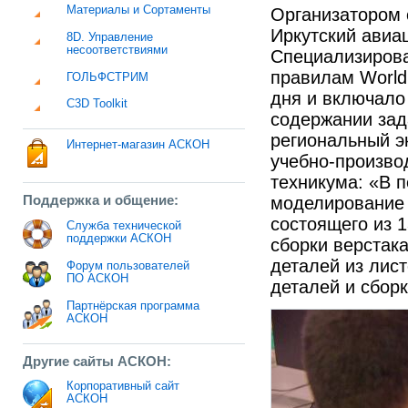
Материалы и Сортаменты
Организатором 
Иркутский авиа
8D. Управление
несоответствиями
Специализирован
правилам WorldS
ГОЛЬФСТРИМ
дня и включало
C3D Toolkit
содержании зад
региональный эк
Интернет-магазин АСКОН
учебно-произво
техникума: «В 
Поддержка и общение:
моделирование 
состоящего из 
Служба технической
поддержки АСКОН
сборки верстак
деталей из лис
Форум пользователей
ПО АСКОН
деталей и сбор
Партнёрская программа
АСКОН
Другие сайты АСКОН:
Корпоративный сайт
АСКОН