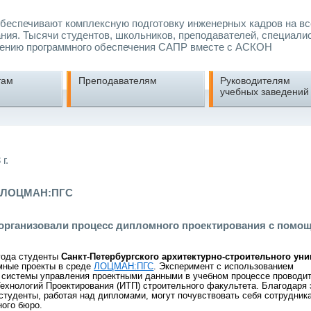
еспечивают комплексную подготовку инженерных кадров на вс
ния. Тысячи студентов, школьников, преподавателей, специали
ению программного обеспечения САПР вместе с АСКОН
там
Преподавателям
Руководителям
учебных заведений
г.
с ЛОЦМАН:ПГС
организовали процесс дипломного проектирования с помо
 года студенты
Санкт-Петербургского архитектурно-строительного уни
мные проекты в среде
ЛОЦМАН:ПГС
. Эксперимент с использованием
системы управления проектными данными в учебном процессе проводи
хнологий Проектирования (ИТП) строительного факультета. Благодаря
студенты, работая над дипломами, могут почувствовать себя сотрудник
ного бюро.