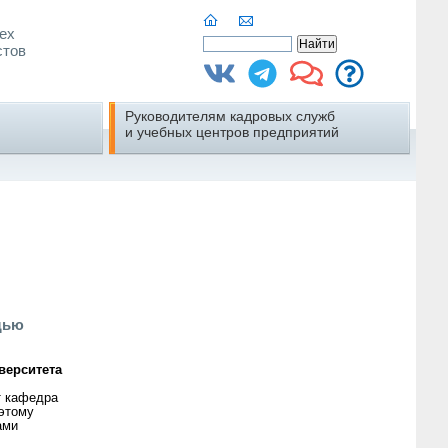
ех
стов
Руководителям кадровых служб
и учебных центров предприятий
щью
верситета
т кафедра
 этому
ами