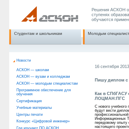
Решения АСКОН об
ступенях образова
обучаются примен
Студентам и школьникам
Молодым специалис
Новости
16 сентября 2013 
АСКОН — школам
АСКОН — вузам и колледжам
Пишу диплом 
АСКОН — молодым специалистам
Программное обеспечение для
Как в СПбГАСУ 
обучения
ЛОЦМАН:ПГС
Сертификация
С нового учебного
Учебные материалы
будут вести дипло
Центры печати
профессиональной 
Информационных Те
Конкурс «Цифровой инженер»
передовому опыту 
настоящего проект
Где изучают ПО АСКОН