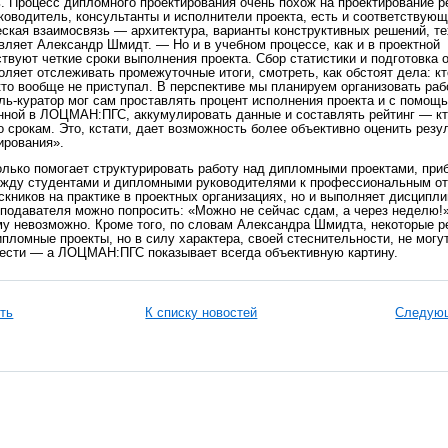
. Процесс дипломного проектирования очень похож на проектирование р
уководитель, консультанты и исполнители проекта, есть и соответствую
еская взаимосвязь — архитектура, варианты конструктивных решений, те
вляет Александр Шмидт. — Но и в учебном процессе, как и в проектной
твуют четкие сроки выполнения проекта. Сбор статистики и подготовка 
яет отслеживать промежуточные итоги, смотреть, как обстоят дела: к
кто вообще не приступал. В перспективе мы планируем организовать рабо
ль-куратор мог сам проставлять процент исполнения проекта и с помощ
енной в ЛОЦМАН:ПГС, аккумулировать данные и составлять рейтинг — кт
о срокам. Это, кстати, дает возможность более объективно оценить резу
ирования».
ько помогает структурировать работу над дипломными проектами, при
ежду студентами и дипломными руководителями к профессиональным о
скников на практике в проектных организациях, но и выполняет дисцип
подавателя можно попросить: «Можно не сейчас сдам, а через неделю!»
му невозможно. Кроме того, по словам Александра Шмидта, некоторые р
ломные проекты, но в силу характера, своей стеснительности, не могут
ести — а ЛОЦМАН:ПГС показывает всегда объективную картину.
ть
К списку новостей
Следующ