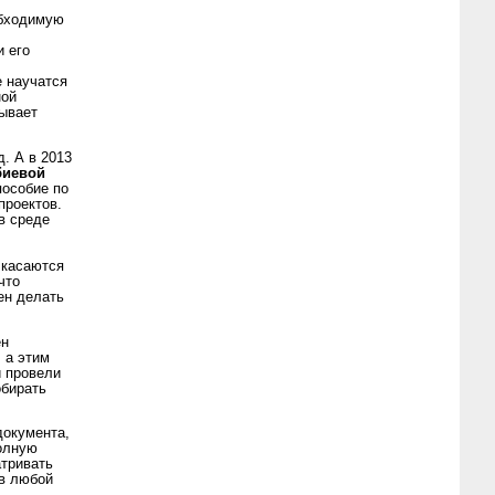
обходимую
.
и его
е научатся
ной
зывает
. А в 2013
биевой
пособие по
проектов.
в среде
к
 касаются
что
ен делать
ен
 а этим
 провели
обирать
документа,
полную
тривать
в любой