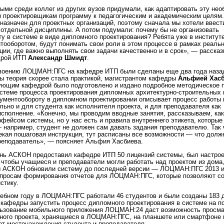
ыми среди коллег из других вузов придумали, как адаптировать эту не
проектировщикам программу к педагогическим и академическим целям
значен для проектных организаций, поэтому сначала мы хотели ввест
ь отдельной дисциплины. А потом подумали: почему бы не организовать
ту в системе в виде дипломного проектирования? Ребята уже в институт
нтооборотом, будут понимать свои роли в этом процессе в рамках реаль
ции, где важно выполнять свои задачи качественно и в срок», — расска
дрой ИТП
Александр Шмидт
.
воению ЛОЦМАН:ПГС на кафедре ИТП были сделаны еще два года назад
обы теория скорее стала практикой, магистрантом кафедры
Альфией Хас
ующим кафедрой было подготовлено и издано подробное методическое 
стеме процесса проектирования дипломных архитектурно-строительных 
кументообороту в дипломном проектировании описывает процесс работы 
но и для студента как исполнителя проекта, и для преподавателя как
 исполнение. «Конечно, мы проводим вводные занятия, рассказываем, ка
фейсом системы, но у нас есть и правила внутреннего этикета, которые
 например, студент не должен сам давать задания преподавателю. Так 
екая пошаговая инструкция, тут расписаны все возможности — что долж
преподаватель», — поясняет Альфия Хасбиева.
нь АСКОН предоставил кафедре ИТП 50 лицензий системы, был настро
 чтобы учащиеся и преподаватели могли работать над проектом из дома,
ы АСКОН обновили систему до последней версии — ЛОЦМАН:ПГС 2013 и
опросам формирования отчетов для ЛОЦМАН:ПГС, которые позволяют с
стику.
ебном году в ЛОЦМАН:ПГС работали 46 студентов и были созданы 183 
х кафедры запустить процесс дипломного проектирования в системе на 
льзование мобильного приложения ЛОЦМАН:24 даст возможность просма
ного проекта, хранящиеся в ЛОЦМАН:ПГС, на планшете или смартфоне 