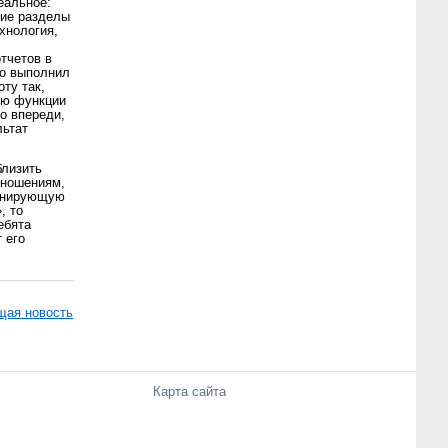
еальное:
щие разделы
хнология,
отчетов в
то выполнил
ту так,
ью функции
о впереди,
льтат
близить
тношениям,
линирующую
, то
ебята
 его
ая новость
Карта сайта