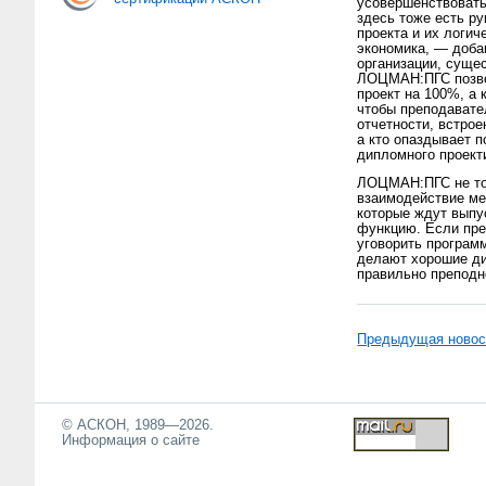
усовершенствовать
здесь тоже есть р
проекта и их логич
экономика, — доба
организации, сущес
ЛОЦМАН:ПГС позвол
проект на 100%, а 
чтобы преподавате
отчетности, встро
а кто опаздывает п
дипломного проект
ЛОЦМАН:ПГС не тол
взаимодействие м
которые ждут выпу
функцию. Если пре
уговорить програм
делают хорошие дип
правильно преподн
Предыдущая новос
© АСКОН, 1989—2026.
Информация о сайте