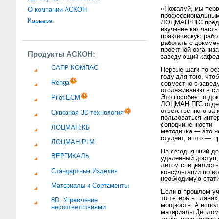
«Пожалуй, мы перв
О компании АСКОН
профессиональным 
Карьера
ЛОЦМАН:ПГС предна
изучение как част
практическую рабо
работать с докуме
проектной организа
Продукты АСКОН:
заведующий кафе
САПР КОМПАС
Первые шаги по ос
году для того, чт
Renga
совместно с завед
отслеживанию в си
Это пособие по до
Pilot-ECM
ЛОЦМАН:ПГС отдель
ответственного за
Сквозная 3D-технология
пользоваться интер
соподчиненности —
ЛОЦМАН:КБ
методичка — это н
студент, а что — 
ЛОЦМАН:PLM
На сегодняшний де
ВЕРТИКАЛЬ
удаленный доступ,
летом специалист
Стандартные Изделия
консультации по в
необходимую стати
Материалы и Сортаменты
Если в прошлом уч
то теперь в плана
8D. Управление
мощность. А испо
несоответствиями
материалы Диплом