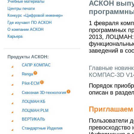
АСКОН выпу
Учебные материалы
Центры печати
программны
Конкурс «Цифровой инженер»
1 февраля комп
Где изучают ПО АСКОН
программных п
О компании АСКОН
2013, ЛОЦМАН:
Карьера
функциональные
заведений в со
Продукты АСКОН:
САПР КОМПАС
Главные новинк
КОМПАС-3D V1
Renga
Pilot-ECM
Порядок приобр
описан в разде
Сквозная 3D-технология
ЛОЦМАН:КБ
Приглашаем
ЛОЦМАН:PLM
Пользователи 
ВЕРТИКАЛЬ
превосходство 
Стандартные Изделия