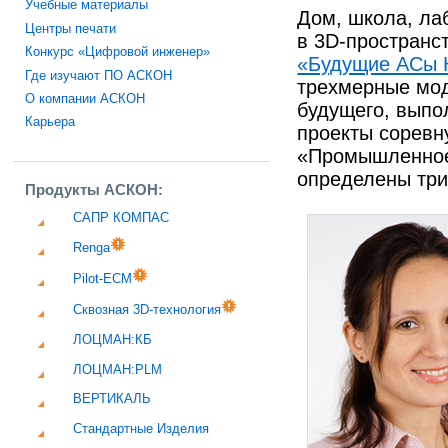
Учебные материалы
Дом, школа, ла
Центры печати
в 3D-пространс
Конкурс «Цифровой инженер»
«Будущие АСы 
Где изучают ПО АСКОН
трехмерные мод
О компании АСКОН
будущего, вып
Карьера
проекты соревн
«Промышленное 
определены три
Продукты АСКОН:
САПР КОМПАС
Renga
Pilot-ECM
Сквозная 3D-технология
ЛОЦМАН:КБ
ЛОЦМАН:PLM
ВЕРТИКАЛЬ
Стандартные Изделия