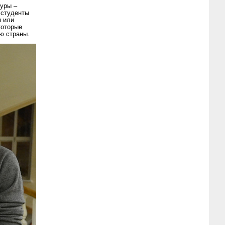
туры –
 студенты
ы или
которые
ю страны.