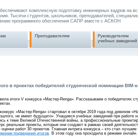
еспечивают комплексную подготовку инженерных кадров на вс
ния. Тысячи студентов, школьников, преподавателей, специали
ению программного обеспечения САПР вместе с АСКОН
там
Преподавателям
Руководителям
учебных заведений
го в проектах победителей студенческой номинации BIM-к
»
вела итоги V конкурса «Мастер-Renga». Рассказываем о победителях ст
ектах.
конкурс «Мастер-Renga» стартовал в октябре 2019 года под девизом «На
ошлого, не имеет будущего». Учащиеся учебных заведений при работе 
ись к теме Великой Отечественной войны, а профессиональные проекти
урс реальные проекты, которые они создают в рамках своей деятельност
оценки работ 30 проектов. Главная интрига конкурса – кто стал лучшим 
емонии подведения итогов
. В этом году она проходила в режиме онлайн.