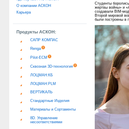
Студенты боролись
О компании АСКОН
жертвы войны» и «
создавали BIM-мод
Карьера
Второй мировой во
были построены в 
Продукты АСКОН:
САПР КОМПАС
Renga
Pilot-ECM
Сквозная 3D-технология
ЛОЦМАН:КБ
ЛОЦМАН:PLM
ВЕРТИКАЛЬ
Стандартные Изделия
Материалы и Сортаменты
8D. Управление
несоответствиями