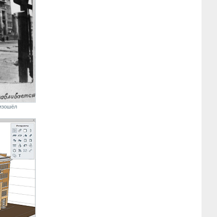
оизошёл