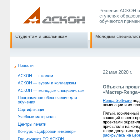
Решения АСКОН об
ступенях образова
обучаются примен
Студентам и школьникам
Молодым специалис
Новости
22 мая 2020 г.
АСКОН — школам
АСКОН — вузам и колледжам
Объекты прошло
АСКОН — молодым специалистам
«Мастер-Renga
Программное обеспечение для
Renga Software
под
обучения
номинации и их про
Сертификация
Пятый, юбилейный 
Учебные материалы
знающий своего пр
проектами обратил
Центры печати
присылали на конк
жюри допустило до 
Конкурс «Цифровой инженер»
раскрылась на цер
Где изучают ПО АСКОН