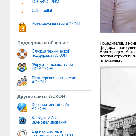
ГОЛЬФСТРИМ
C3D Toolkit
Интернет-магазин АСКОН
Поддержка и общение:
Победителями номи
федерального унив
Служба технической
Волгограде». Авто
поддержки АСКОН
постконструктивизм
планировки.
Форум пользователей
ПО АСКОН
Партнёрская программа
АСКОН
Другие сайты АСКОН:
Корпоративный сайт
АСКОН
Конкурс АСов
3D-моделирования
Единая система
сертификации АСКОН