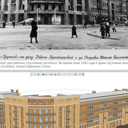
порт для рабочих (грузчиков) речпорта. Во время боев 1942 года в Доме грузчиков пр
о остались только наружные стены