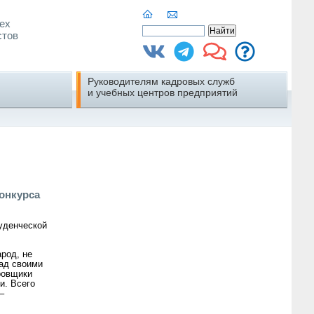
ех
стов
Руководителям кадровых служб
и учебных центров предприятий
онкурса
уденческой
род, не
над своими
ровщики
и. Всего
–