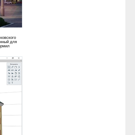
ковского
анный для
ормил